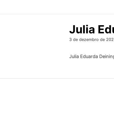
Skip
to
content
Julia E
3 de dezembro de 20
Julia Eduarda Deinin