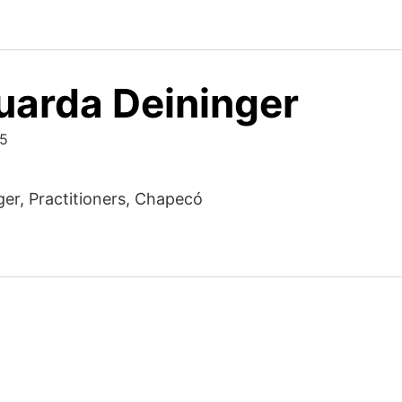
duarda Deininger
25
ger, Practitioners, Chapecó