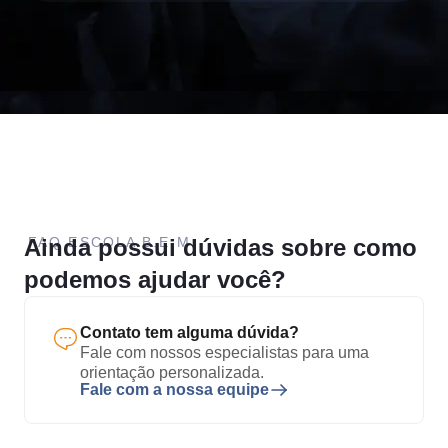
Ainda possui dúvidas sobre como
FAQ ESCOLA B.E.M.
podemos ajudar você?
Contato tem alguma dúvida?
Fale com nossos especialistas para uma
orientação personalizada.
Fale com a nossa equipe